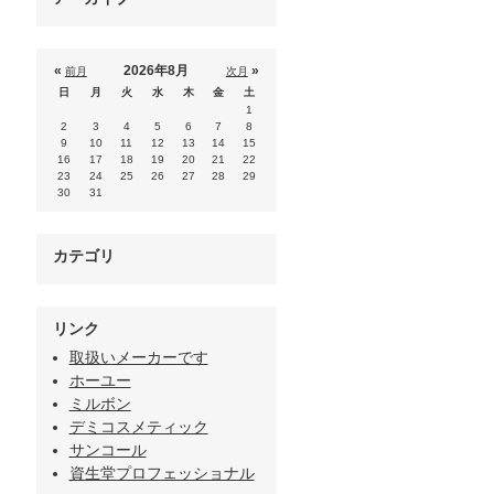
«
2026年8月
»
前月
次月
日
月
火
水
木
金
土
1
2
3
4
5
6
7
8
9
10
11
12
13
14
15
16
17
18
19
20
21
22
23
24
25
26
27
28
29
30
31
カテゴリ
リンク
取扱いメーカーです
ホーユー
ミルボン
デミコスメティック
サンコール
資生堂プロフェッショナル